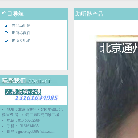
栏目导航
助听器产品
精品助听器
助听器配件
助听器电池
地址：北京市通州区梨园地铁口北
杨洼251号，中建二局医院门诊二楼
电话：010-56262569
手机：13161634085
邮箱：
guorong6969@sina.com