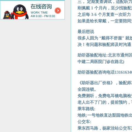
三， 定期复查调试，适配听
刚佩戴 1 个月内，至少找验
之后每 3-6 个月复查一次
如果是给长辈戴，一定要陪同
最后想说
很多人因为 “戴得不舒服” 就
决！有问题和验配师及时沟通
助听器验配地址:北京市通州
中建二局医院门诊在路北)
助听器验配咨询电话131616340
《助听器出厂价格》，验配师
全国连锁。
免费测听，免费电耳镜电脑检
老人出不了门的，提前预约，
乘车路线:
地铁;一号地铁直达梨园地铁
公交车:
乘东西马路，杨家洼站公交车次