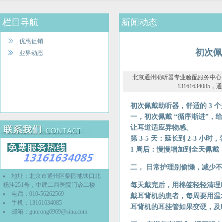
栏目导航
新闻动态
优惠促销
初次佩
业界动态
北京通州助听器专业验配服务中心 202
1316163408
初次佩戴助听器，舒适的 3 
一，初次佩戴 “循序渐进”，给
让耳道适应异物感。
第 3-5 天：延长到 2-3
1 周后：慢慢增加到全天佩
二， 日常护理别偷懒，减少
地址：北京市通州区梨园地铁口北
杨洼251号，中建二局医院门诊二楼
每天戴完后，用棉签轻轻清理
电话：010-56262569
戴耳背机的患者，每周要用温
手机：13161634085
耳背机的耳挂管如果变硬，及
邮箱：
guorong6969@sina.com