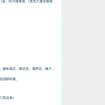
门诊，听力筛查室。(贵友大厦在路南，
证，服务保证，斯达克，瑞声达，峰力，
抵挡助听器。
路口西北角）