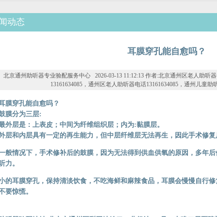
闻动态
耳膜穿孔能自愈吗？
北京通州助听器专业验配服务中心 2026-03-13 11:12:13 作者:北京通州区老人助听
13161634085，通州区老人助听器电话13161634085，通州儿童助听器
耳膜穿孔能自愈吗？
鼓膜分为三层:
最外层是：上表皮；中间为纤维组织层；内为:黏膜层。
外层和内层具有一定的再生能力，但中层纤维层无法再生，因此手术修复
一般情况下，手术修补后的鼓膜，因为无法得到供血供氧的原因，多年后
听力。
小的耳膜穿孔，保持清淡饮食，不吃海鲜和麻辣食品，耳膜会慢慢自行修
不要惊慌。