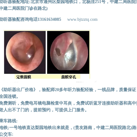
助听器验配地址:北京市通州区梨园地铁口，北杨洼251号，中建二局医院
中建二局医院门诊在路北)
助听器验配咨询电话13161634085
www.bjtzztq.com
《助听器出厂价格》，验配师20多年听力验配经验，一线品牌，质量保
全国连锁。
免费测听，免费电耳镜电脑检查中耳炎，免费试听蓝牙连接助听器和高中
老人出不了门的，提前预约，可提供上门服务。
乘车路线:
地铁;一号地铁直达梨园地铁出来就是，(贵友路南，中建二局医院路北)
公交车: