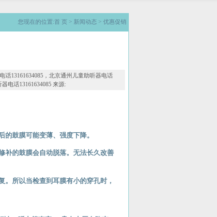
您现在的位置:
首 页
> 新闻动态 >
优惠促销
器电话13161634085，北京通州儿童助听器电话
电话13161634085 来源:
后的鼓膜可能变薄、强度下降。
修补的鼓膜会自动脱落。无法长久改善
复。所以当检查到耳膜有小的穿孔时，