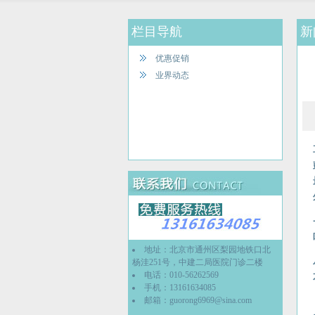
栏目导航
新
优惠促销
业界动态
地址：北京市通州区梨园地铁口北
杨洼251号，中建二局医院门诊二楼
电话：010-56262569
手机：13161634085
邮箱：
guorong6969@sina.com