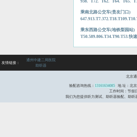
938. T72. T62. T64. T65. T7
乘南北路公交车(贵友门口)
647.913.T7.372.T18.T109.T10
乘东西路公交车(地铁梨园站)
T50.589.806.T34.T90.T53
通州中建二局医院
友情链接：
助听器
北京通
验配咨询热线：
13161634085
地 址：北京
工作时间：节假日不
我们为您提供听力测试、助听器验配、助听