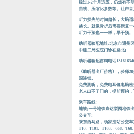
经过1-2个月适应，仍然有
曲线、压缩比参数等。让声音
听力损失的时间越长，大脑适
越长。就像骨折后需要康复一
听力干预也一一样，早干预。
助听器验配地址:北京市通州
中建二局医院门诊在路北)
助听器验配咨询电话131616340
《助听器出厂价格》，验师2
国连锁。
免费测听，免费电耳镜电脑检
老人出不了门的，提前预约，
乘车路线:
地铁;一号地铁直达梨园地铁
公交车:
乘东西马路，杨家洼站公交车次
T10. T101. T103. 668. T68.