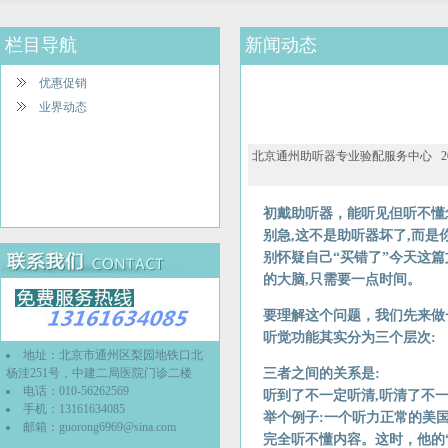
栏目导航
新闻动态
优惠促销
业界动态
北京通州助听器专业验配服务中心 2026-0
初戴助听器，能听见但听不懂
别急,这不是助听器坏了,而是
别怀疑自己“买错了”今天这
的大脑,只需要一点时间。
要理解这个问题，我们先来做
听觉功能其实分为三个层次:
地址：北京市通州区梨园地铁口北
杨洼251号，中建二局医院门诊二楼
三者之间的关系是:
电话：010-56262569
听到了不一定听清,听清了不
手机：13161634085
举个例子:一个听力正常的美
邮箱：
guorong6969@sina.com
完全听不懂内容。这时，他的“