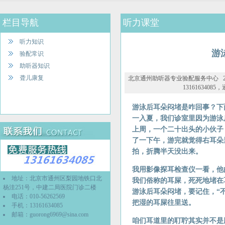
栏目导航
听力课堂
听力知识
游
验配常识
助听器知识
聋儿康复
北京通州助听器专业验配服务中心 2026
1316163408
游泳后耳朵闷堵是咋回事？下
一入夏，我们诊室里因为游泳
上周，一个二十出头的小伙子
了一下午，游完就觉得右耳朵
拍，折腾半天没出来。
我用影像探耳检查仪一看，他
地址：北京市通州区梨园地铁口北
我们俗称的耳屎，死死地堵在
杨洼251号，中建二局医院门诊二楼
游泳后耳朵闷堵，要记住，“
电话：010-56262569
把湿的耳屎往里送。
手机：13161634085
邮箱：
guorong6969@sina.com
咱们耳道里的耵聍其实并不是