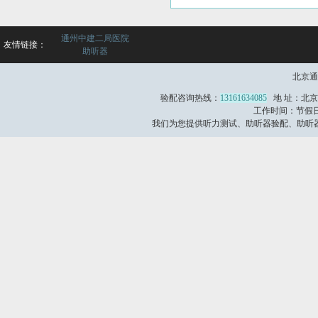
通州中建二局医院
友情链接：
助听器
北京通
验配咨询热线：
13161634085
地 址：北京
工作时间：节假日不
我们为您提供听力测试、助听器验配、助听