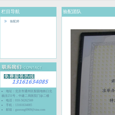
栏目导航
验配团队
验配师
地址：北京市通州区梨园地铁口北
杨洼251号，中建二局医院门诊二楼
电话：010-56262569
手机：13161634085
邮箱：
guorong6969@sina.com