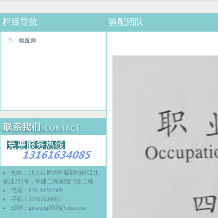
栏目导航
验配团队
验配师
地址：北京市通州区梨园地铁口北
杨洼251号，中建二局医院门诊二楼
电话：010-56262569
手机：13161634085
邮箱：
guorong6969@sina.com